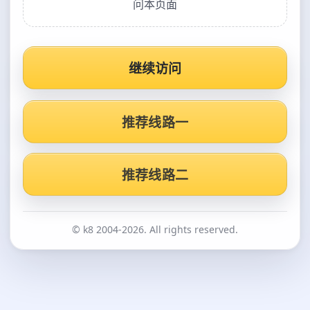
问本页面
继续访问
推荐线路一
推荐线路二
© k8 2004-2026. All rights reserved.